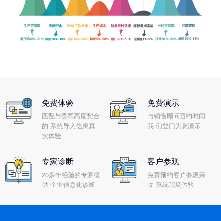
免费体验
免费演示
匹配与贵司高度契合
与销售顾问预约时间
的 系统导入信息真
我 们登门为您演示
实体验
专家诊断
客户参观
20多年经验的专家提
免费预约客户参观亲
供 企业信息化诊断
临 系统现场体验