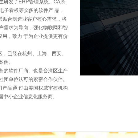
主研发了ERP管理系统、OA系
、电子看板等众多的软件产 品，
景贴合制造业客户核心需求，将
客户需求为导向，强化物联网和智
应用，致力 于为企业提供更有价
区，已经在杭州、上海、西安、
案例。
服务的软件厂商。也是台湾区生产
深社团单位认可的紧密合作伙伴。
司产品通 过由美国权威审核机构
中国中小企业信息化服务商。