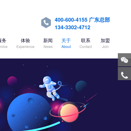
400-600-4155 广东总部

134-3302-4712
服务
体验
新闻
关于
联系
加盟
rvice
Experience
News
About
Contact
Join
关注
微信
服务
热线
回到
顶部