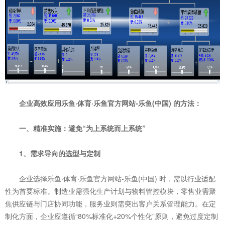
企业高效应用乐鱼·体育·乐鱼官方网站-乐鱼(中国) 的方法：
一、精准实施：避免“为上系统而上系统”
1、需求导向的选型与定制
企业选择乐鱼·体育·乐鱼官方网站-乐鱼(中国) 时，需以行业适配
性为首要标准。制造业需强化生产计划与物料管控模块，零售业需聚
焦供应链与门店协同功能，服务业则需突出客户关系管理能力。在定
制化方面，企业应遵循“80%标准化+20%个性化”原则，避免过度定制