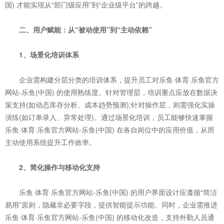
国) 才能实现从“部门级应用”到“企业级平台”的跨越。
二、用户赋能：从“被动使用”到“主动依赖”
1、场景化培训体系
企业需构建分层分类的培训体系，提升员工对乐鱼·体育·乐鱼官方
网站-乐鱼(中国) 的使用熟练度。针对管理层，培训重点应放在数据决
策支持(如动态库存分析、成本趋势预测);针对操作层，则需强化实操
演练(如订单录入、异常处理)。通过场景化培训，员工能够快速掌握
乐鱼·体育·乐鱼官方网站-乐鱼(中国) 在各自岗位中的应用价值，从而
主动使用系统提升工作效率。
2、简化操作与移动化支持
乐鱼·体育·乐鱼官方网站-乐鱼(中国) 的用户界面设计应遵循“简洁
易用”原则，隐藏非必要字段，提供智能提示功能。同时，企业需推进
乐鱼·体育·乐鱼官方网站-乐鱼(中国) 的移动化改造，支持外勤人员通