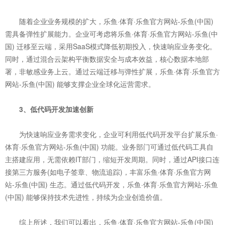
随着企业业务规模的扩大，乐鱼·体育·乐鱼官方网站-乐鱼(中国)
需具备弹性扩展能力。企业可考虑将乐鱼·体育·乐鱼官方网站-乐鱼(中
国) 迁移至云端，采用SaaS模式降低初期投入，快速响应业务变化。
同时，通过混合云架构平衡数据安全与成本效益，核心数据本地部
署，非敏感业务上云。通过云端迁移与弹性扩展，乐鱼·体育·乐鱼官方
网站-乐鱼(中国) 能够支撑企业全球化运营需求。
3、低代码开发加速创新
为快速响应业务需求变化，企业可利用低代码开发平台扩展乐鱼·
体育·乐鱼官方网站-乐鱼(中国) 功能。业务部门可通过低代码工具自
主搭建应用，无需依赖IT部门，缩短开发周期。同时，通过API接口连
接第三方服务(如电子签章、物流追踪)，丰富乐鱼·体育·乐鱼官方网
站-乐鱼(中国) 生态。通过低代码开发，乐鱼·体育·乐鱼官方网站-乐鱼
(中国) 能够保持技术先进性，持续为企业创造价值。
综上所述，我们可以看出，乐鱼·体育·乐鱼官方网站-乐鱼(中国)