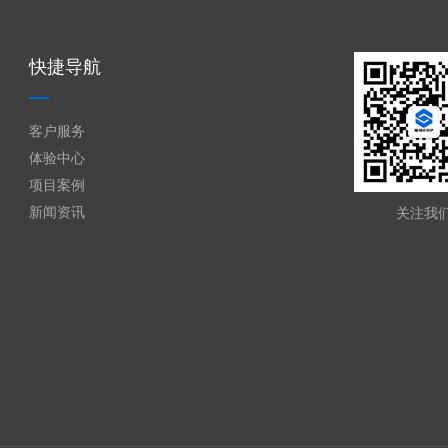
快捷导航
客户服务
体验中心
项目案例
新闻资讯
关注我