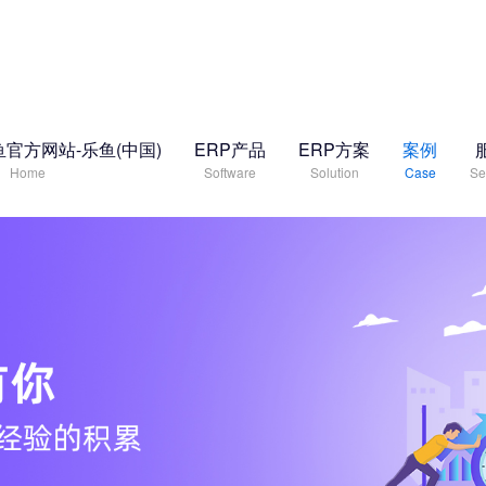
鱼官方网站-乐鱼(中国)
ERP产品
ERP方案
案例
Home
Software
Solution
Case
Se