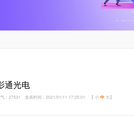
影通光电
气：27531
发表时间：2021/01/11 17:25:01
【
小
中
大
】