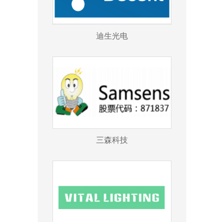
迪生光电
三森科技