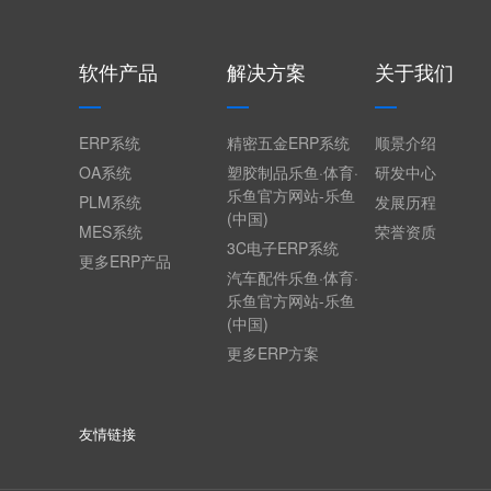
软件产品
解决方案
关于我们
ERP系统
精密五金ERP系统
顺景介绍
OA系统
塑胶制品乐鱼·体育·
研发中心
乐鱼官方网站-乐鱼
PLM系统
发展历程
(中国)
MES系统
荣誉资质
3C电子ERP系统
更多ERP产品
汽车配件乐鱼·体育·
乐鱼官方网站-乐鱼
(中国)
更多ERP方案
友情链接