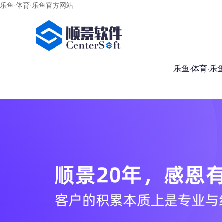
乐鱼·体育·乐鱼官方网站
乐鱼·体育·乐