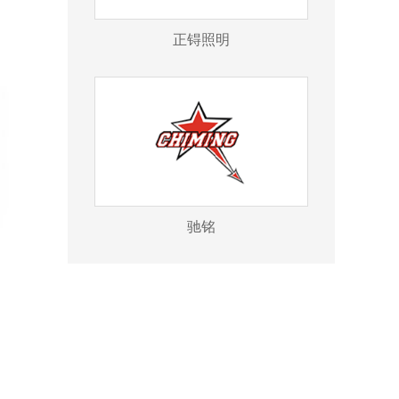
正锝照明
驰铭