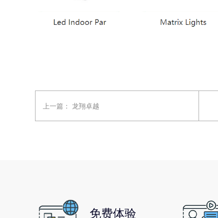
上一篇：
龙翔卓越
免费体验