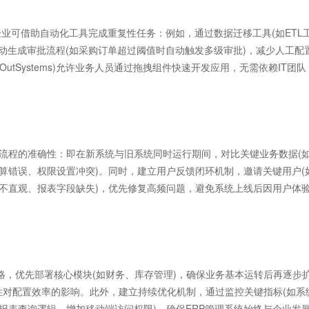
可借助自动化工具完成重复性任务：例如，通过数据迁移工具(如ETL
动生成审批流程(如采购订单超过阈值时自动触发多级审批)，减少人工配
OutSystems)允许业务人员通过拖拽组件快速开发应用，无需依赖IT团队
流程的准确性：即在新系统与旧系统同时运行期间，对比关键业务数据(
算错误、权限设置冲突)。同时，建立用户反馈闭环机制，邀请关键用户(
作不直观、报表字段缺失)，优先修复高频问题，避免系统上线后因用户体
略，优先部署核心模块(如财务、库存管理)，确保业务基本运转后再逐步
杂性对配置效率的影响。此外，建立持续优化机制，通过监控关键指标(如系
报表查询逻辑、增加移动端访问权限)，确保ERP管理系统始终与企业发