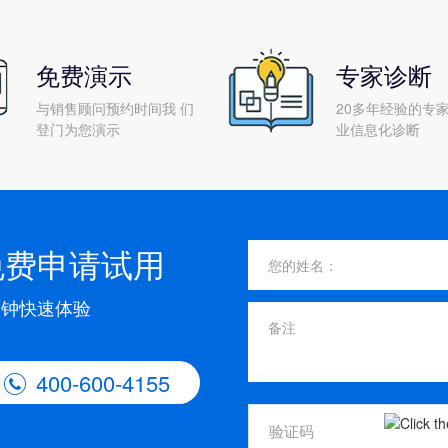
免费演示
专家诊断
与销售顾问预约时间我 们
20多年经验的专家
登门为您演示
业信息化诊断
免费申请试用
分钟快速体验
400-600-4155
