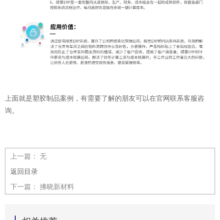
上面就是塑胶制品案例，有需要了解的朋友可以在官网联系客服咨
询。
上一篇：
无
返回目录
下一篇：
拂晓新材料