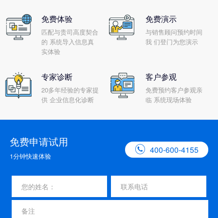
免费体验
免费演示
匹配与贵司高度契合
与销售顾问预约时间
的 系统导入信息真
我 们登门为您演示
实体验
专家诊断
客户参观
20多年经验的专家提
免费预约客户参观亲
供 企业信息化诊断
临 系统现场体验
免费申请试用

400-600-4155
1分钟快速体验