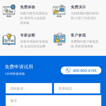
免费体验
免费演示
匹配与贵司高度契合
与销售顾问预约时间
的 系统导入信息真
我 们登门为您演示
实体验
专家诊断
客户参观
20多年经验的专家提
免费预约客户参观亲
供 企业信息化诊断
临 系统现场体验
免费申请试用

400-600-4155
1分钟快速体验